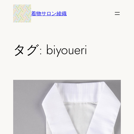
内
着物サロン綾織
容
を
ス
キ
タグ:
biyoueri
ッ
プ