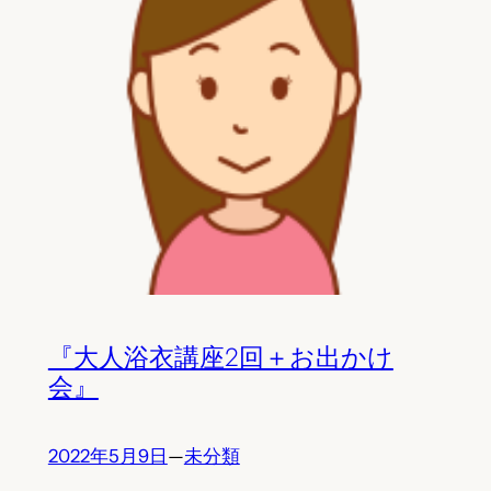
『大人浴衣講座2回＋お出かけ
会』
2022年5月9日
—
未分類