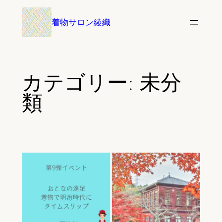
内
着物サロン綾織
容
を
ス
キ
カテゴリー:
未分
ッ
プ
類