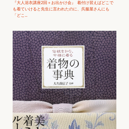
『大人浴衣講座2回＋お出かけ会』 ​ 着付け習えばどこで
も着ていけると先生に言われたのに、呉服屋さんにも
「どこ…