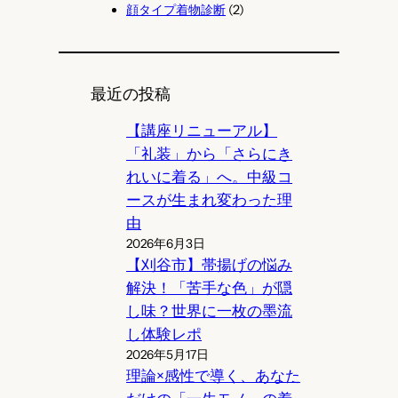
顔タイプ着物診断
(2)
最近の投稿
【講座リニューアル】
「礼装」から「さらにき
れいに着る」へ。中級コ
ースが生まれ変わった理
由
2026年6月3日
【刈谷市】帯揚げの悩み
解決！「苦手な色」が隠
し味？世界に一枚の墨流
し体験レポ
2026年5月17日
理論×感性で導く、あなた