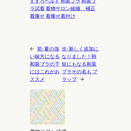
すずろベルト
和装ブラ
和装ブ
ラ試着
着物サロン綾織 補正
着痩せ
着痩せ着付け
←
前:
夏の強
次:
新しく追加に
い味方になる
なりました！時
和装ブラの下
短にもなる和装
にはこれがお
ブラその名も ブ
ススメ
ラップ
→