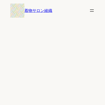
内
着物サロン綾織
容
を
ス
キ
ッ
プ