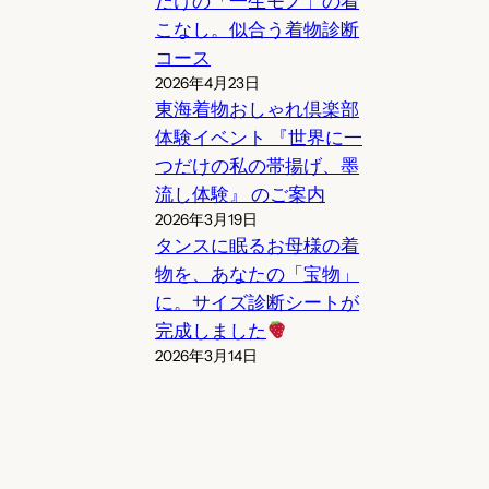
だけの「一生モノ」の着
こなし。似合う着物診断
コース
2026年4月23日
東海着物おしゃれ倶楽部
体験イベント 『世界に一
つだけの私の帯揚げ、墨
流し体験』 のご案内
2026年3月19日
タンスに眠るお母様の着
物を、あなたの「宝物」
に。サイズ診断シートが
完成しました
2026年3月14日
検